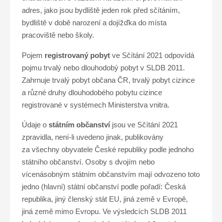
adres, jako jsou bydliště jeden rok před sčítáním,
bydliště v době narození a dojížďka do místa
pracoviště nebo školy.
Pojem
registrovaný pobyt
ve Sčítání 2021 odpovídá
pojmu trvalý nebo dlouhodobý pobyt v SLDB 2011.
Zahrnuje trvalý pobyt občana ČR, trvalý pobyt cizince
a různé druhy dlouhodobého pobytu cizince
registrované v systémech Ministerstva vnitra.
Údaje o
státním občanství
jsou ve Sčítání 2021
zpravidla, není-li uvedeno jinak, publikovány
za všechny obyvatele České republiky podle jednoho
státního občanství. Osoby s dvojím nebo
vícenásobným státním občanstvím mají odvozeno toto
jedno (hlavní) státní občanství podle pořadí: Česká
republika, jiný členský stát EU, jiná země v Evropě,
jiná země mimo Evropu. Ve výsledcích SLDB 2011