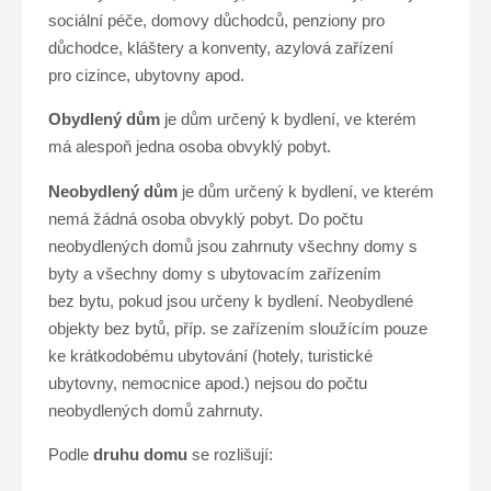
sociální péče, domovy důchodců, penziony pro
důchodce, kláštery a konventy, azylová zařízení
pro cizince, ubytovny apod.
Obydlený dům
je dům určený k bydlení, ve kterém
má alespoň jedna osoba obvyklý pobyt.
Neobydlený dům
je dům určený k bydlení, ve kterém
nemá žádná osoba obvyklý pobyt. Do počtu
neobydlených domů jsou zahrnuty všechny domy s
byty a všechny domy s ubytovacím zařízením
bez bytu, pokud jsou určeny k bydlení. Neobydlené
objekty bez bytů, příp. se zařízením sloužícím pouze
ke krátkodobému ubytování (hotely, turistické
ubytovny, nemocnice apod.) nejsou do počtu
neobydlených domů zahrnuty.
Podle
druhu domu
se rozlišují: