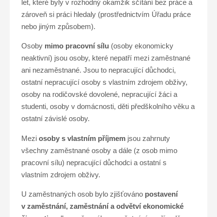
let, které byly v rozhodný okamžik sčítání bez práce a
zároveň si práci hledaly (prostřednictvím Úřadu práce
nebo jiným způsobem).
Osoby
mimo pracovní sílu
(osoby ekonomicky
neaktivní) jsou osoby, které nepatří mezi zaměstnané
ani nezaměstnané. Jsou to nepracující důchodci,
ostatní nepracující osoby s vlastním zdrojem obživy,
osoby na rodičovské dovolené, nepracující žáci a
studenti, osoby v domácnosti, děti předškolního věku a
ostatní závislé osoby.
Mezi
osoby s vlastním příjmem
jsou zahrnuty
všechny zaměstnané osoby a dále (z osob mimo
pracovní sílu) nepracující důchodci a ostatní s
vlastním zdrojem obživy.
U zaměstnaných osob bylo zjišťováno
postavení
v zaměstnání, zaměstnání a odvětví ekonomické