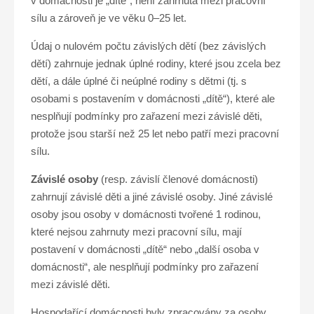
v domácnosti je „dítě“, není zahrnuta mezi pracovní
sílu a zároveň je ve věku 0–25 let.
Údaj o nulovém počtu závislých dětí (bez závislých
dětí) zahrnuje jednak úplné rodiny, které jsou zcela bez
dětí, a dále úplné či neúplné rodiny s dětmi (tj. s
osobami s postavením v domácnosti „dítě“), které ale
nesplňují podmínky pro zařazení mezi závislé děti,
protože jsou starší než 25 let nebo patří mezi pracovní
sílu.
Závislé osoby
(resp. závislí členové domácnosti)
zahrnují závislé děti a jiné závislé osoby. Jiné závislé
osoby jsou osoby v domácnosti tvořené 1 rodinou,
které nejsou zahrnuty mezi pracovní sílu, mají
postavení v domácnosti „dítě“ nebo „další osoba v
domácnosti“, ale nesplňují podmínky pro zařazení
mezi závislé děti.
Hospodařící domácnosti byly zpracovány za osoby