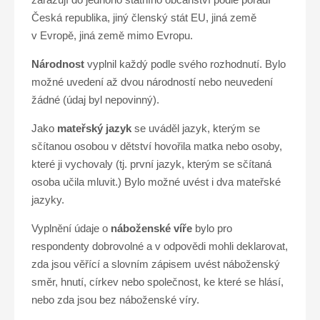
Česká republika, jiný členský stát EU, jiná země
v Evropě, jiná země mimo Evropu.
Národnost
vyplnil každý podle svého rozhodnutí. Bylo
možné uvedení až dvou národností nebo neuvedení
žádné (údaj byl nepovinný).
Jako
mateřský jazyk
se uváděl jazyk, kterým se
sčítanou osobou v dětství hovořila matka nebo osoby,
které ji vychovaly (tj. první jazyk, kterým se sčítaná
osoba učila mluvit.) Bylo možné uvést i dva mateřské
jazyky.
Vyplnění údaje o
náboženské víře
bylo pro
respondenty dobrovolné a v odpovědi mohli deklarovat,
zda jsou věřící a slovním zápisem uvést náboženský
směr, hnutí, církev nebo společnost, ke které se hlásí,
nebo zda jsou bez náboženské víry.