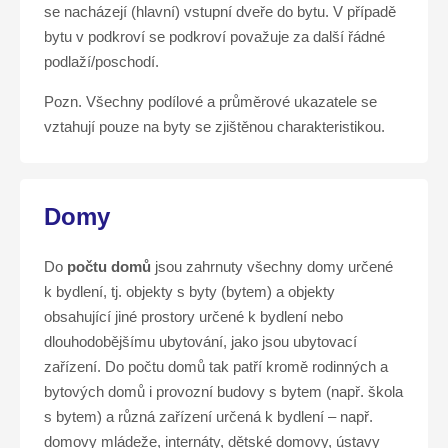
se nacházejí (hlavní) vstupní dveře do bytu. V případě
bytu v podkroví se podkroví považuje za další řádné
podlaží/poschodí.
Pozn. Všechny podílové a průměrové ukazatele se
vztahují pouze na byty se zjištěnou charakteristikou.
Domy
Do
počtu domů
jsou zahrnuty všechny domy určené
k bydlení, tj. objekty s byty (bytem) a objekty
obsahující jiné prostory určené k bydlení nebo
dlouhodobějšímu ubytování, jako jsou ubytovací
zařízení. Do počtu domů tak patří kromě rodinných a
bytových domů i provozní budovy s bytem (např. škola
s bytem) a různá zařízení určená k bydlení – např.
domovy mládeže, internáty, dětské domovy, ústavy