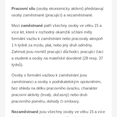
Pracovní sílu
(osoby ekonomicky aktivní) představují
osoby zaměstnané (pracující) a nezaměstnané.
Mezi
zaměstnané
patří všechny osoby ve věku 15 a
více let, které v rozhodný okamžik sčítání měly
formální vazbu k zaměstnání nebo pracovaly alespoň
1 h týdně za mzdu, plat, nebo jiný druh odměny.
Zahrnuti jsou rovněž pracující důchodci, pracující žáci
a studenti a osoby na mateřské dovolené (28 resp. 37
týdnů).
Osoby s formální vazbou k zaměstnání jsou
zaměstnanci a osoby s podnikatelským oprávněním,
bez ohledu na délku pracovního úvazku, charakter
pracovní aktivity (trvalý, dočasný) nebo druh
pracovního poměru, dohody či smlouvy.
Nezaměstnané
jsou všechny osoby ve věku 15 a více