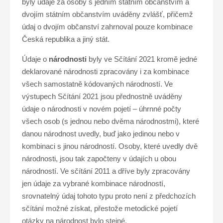
byly údaje za osoby s jedním státním občanstvím a
dvojím státním občanstvím uváděny zvlášť, přičemž
údaj o dvojím občanství zahrnoval pouze kombinace
Česká republika a jiný stát.
Údaje o
národnosti
byly ve Sčítání 2021 kromě jedné
deklarované národnosti zpracovány i za kombinace
všech samostatně kódovaných národností. Ve
výstupech Sčítání 2021 jsou přednostně uváděny
údaje o národnosti v novém pojetí – úhrnné počty
všech osob (s jednou nebo dvěma národnostmi), které
danou národnost uvedly, buď jako jedinou nebo v
kombinaci s jinou národností. Osoby, které uvedly dvě
národnosti, jsou tak započteny v údajích u obou
národností. Ve sčítání 2011 a dříve byly zpracovány
jen údaje za vybrané kombinace národností,
srovnatelný údaj tohoto typu proto není z předchozích
sčítání možné získat, přestože metodické pojetí
otázky na národnost bylo stejné.