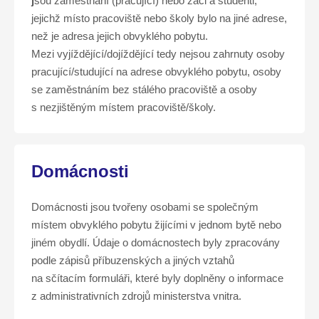
j
sou zaměstnaní (pracující) nebo žáci a studenti,
jejichž místo pracoviště nebo školy bylo na jiné adrese,
než je adresa jejich obvyklého pobytu.
Mezi vyjíždějící/dojíždějící tedy nejsou zahrnuty osoby
pracující/studující na adrese obvyklého pobytu, osoby
se zaměstnáním bez stálého pracoviště a osoby
s nezjištěným místem pracoviště/školy.
Domácnosti
Domácnosti jsou tvořeny osobami se společným
místem obvyklého pobytu žijícími v jednom bytě nebo
jiném obydlí. Údaje o domácnostech byly zpracovány
podle zápisů příbuzenských a jiných vztahů
na sčítacím formuláři, které byly doplněny o informace
z administrativních zdrojů ministerstva vnitra.