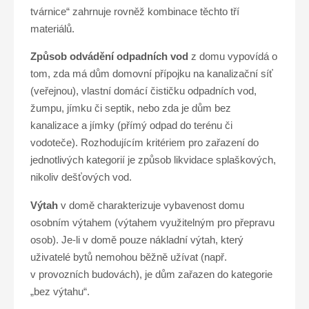
tvárnice“ zahrnuje rovněž kombinace těchto tří
materiálů.
Způsob odvádění odpadních vod
z domu vypovídá o
tom, zda má dům domovní přípojku na kanalizační síť
(veřejnou), vlastní domácí čističku odpadních vod,
žumpu, jímku či septik, nebo zda je dům bez
kanalizace a jímky (přímý odpad do terénu či
vodoteče). Rozhodujícím kritériem pro zařazení do
jednotlivých kategorií je způsob likvidace splaškových,
nikoliv dešťových vod.
Výtah
v domě charakterizuje vybavenost domu
osobním výtahem (výtahem využitelným pro přepravu
osob). Je-li v domě pouze nákladní výtah, který
uživatelé bytů nemohou běžně užívat (např.
v provozních budovách), je dům zařazen do kategorie
„bez výtahu“.