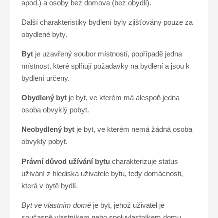
apod.) a osoby bez domova (bez obydlí).
Další charakteristiky bydlení byly zjišťovány pouze za
obydlené byty.
Byt
je uzavřený soubor místností, popřípadě jedna
místnost, které splňují požadavky na bydlení a jsou k
bydlení určeny.
Obydlený byt
je byt, ve kterém má alespoň jedna
osoba obvyklý pobyt.
Neobydlený byt
je byt, ve kterém nemá žádná osoba
obvyklý pobyt.
Právní důvod užívání bytu
charakterizuje status
užívání z hlediska uživatele bytu, tedy domácnosti,
která v bytě bydlí.
Byt ve vlastním domě
je byt, jehož uživatel je
současně vlastníkem nebo spoluvlastníkem domu.