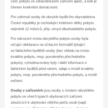
cest, pobytu ve zdravotnickém zařízení apod., a kde je
členem konkrétní domácnosti.
Pro zahrnutí osoby do obvykle bydlícího obyvatelstva
České republiky je rozhodující kritérium délky pobytu
nejméně 12 měsíců, příp. úmysl dlouhodobého pobytu.
Pro odvození místa obvyklého pobytu osoby byla
určující deklarace na sčítacím formuláři týkající
se faktického bydliště osoby (bez ohledu na místo
trvalého pobytu, resp. povoleného přechodného
pobytu); vyhodnocovány byly i další informace o
faktickém bydlišti před rokem, údaje o místě trvalého
pobytu, resp. povoleného přechodného pobytu, a místě
sečtení.
Osoby v zařízeních
jsou osoby s místem obvyklého
pobytu ve všech typech ubytovacích zařízení
sloužících k ubytování většího počtu osob (např.