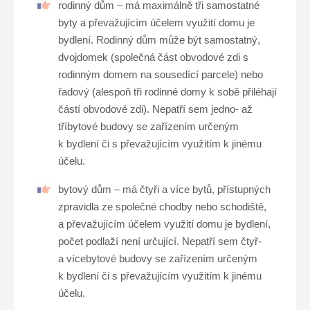
rodinný dům – má maximálně tři samostatné
byty a převažujícím účelem využití domu je
bydlení. Rodinný dům může být samostatný,
dvojdomek (společná část obvodové zdi s
rodinným domem na sousedící parcele) nebo
řadový (alespoň tři rodinné domy k sobě přiléhají
částí obvodové zdi). Nepatří sem jedno- až
tříbytové budovy se zařízením určeným
k bydlení či s převažujícím využitím k jinému
účelu.
bytový dům – má čtyři a více bytů, přístupných
zpravidla ze společné chodby nebo schodiště,
a převažujícím účelem využití domu je bydlení,
počet podlaží není určující. Nepatří sem čtyř-
a vícebytové budovy se zařízením určeným
k bydlení či s převažujícím využitím k jinému
účelu.