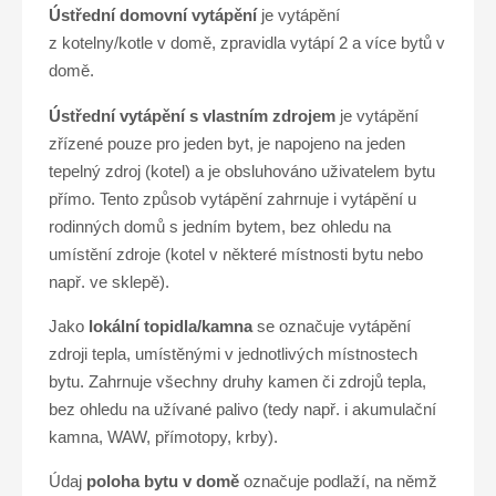
Ústřední domovní vytápění
je vytápění
z kotelny/kotle v domě, zpravidla vytápí 2 a více bytů v
domě.
Ústřední vytápění s vlastním zdrojem
je vytápění
zřízené pouze pro jeden byt, je napojeno na jeden
tepelný zdroj (kotel) a je obsluhováno uživatelem bytu
přímo. Tento způsob vytápění zahrnuje i vytápění u
rodinných domů s jedním bytem, bez ohledu na
umístění zdroje (kotel v některé místnosti bytu nebo
např. ve sklepě).
Jako
lokální topidla/kamna
se označuje vytápění
zdroji tepla, umístěnými v jednotlivých místnostech
bytu. Zahrnuje všechny druhy kamen či zdrojů tepla,
bez ohledu na užívané palivo (tedy např. i akumulační
kamna, WAW, přímotopy, krby).
Údaj
poloha bytu v domě
označuje podlaží, na němž