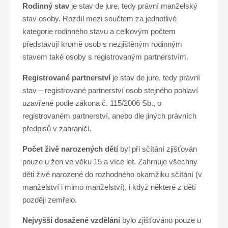
Rodinný stav
je stav de jure, tedy právní manželský
stav osoby. Rozdíl mezi součtem za jednotlivé
kategorie rodinného stavu a celkovým počtem
představují kromě osob s nezjištěným rodinným
stavem také osoby s registrovaným partnerstvím.
Registrované partnerství
je stav de jure, tedy právní
stav – registrované partnerství osob stejného pohlaví
uzavřené podle zákona č. 115/2006 Sb., o
registrovaném partnerství, anebo dle jiných právních
předpisů v zahraničí.
Počet živě narozených dětí
byl při sčítání zjišťován
pouze u žen ve věku 15 a více let. Zahrnuje všechny
děti živě narozené do rozhodného okamžiku sčítání (v
manželství i mimo manželství), i když některé z dětí
později zemřelo.
Nejvyšší dosažené vzdělání
bylo zjišťováno pouze u