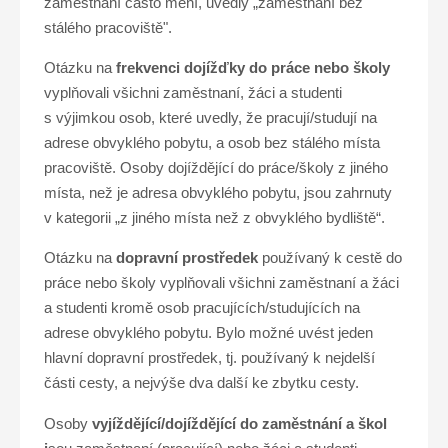
zaměstnání často mění, uvedly „zaměstnání bez
stálého pracoviště".
Otázku na
frekvenci dojížďky do práce nebo školy
vyplňovali všichni zaměstnaní, žáci a studenti
s výjimkou osob, které uvedly, že pracují/studují na
adrese obvyklého pobytu, a osob bez stálého místa
pracoviště. Osoby dojíždějící do práce/školy z jiného
místa, než je adresa obvyklého pobytu, jsou zahrnuty
v kategorii „z jiného místa než z obvyklého bydliště“.
Otázku na
dopravní prostředek
používaný k cestě do
práce nebo školy vyplňovali všichni zaměstnaní a žáci
a studenti kromě osob pracujících/studujících na
adrese obvyklého pobytu. Bylo možné uvést jeden
hlavní dopravní prostředek, tj. používaný k nejdelší
části cesty, a nejvýše dva další ke zbytku cesty.
Osoby
vyjíždějící/dojíždějící do zaměstnání a škol