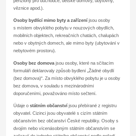
penziony pro důchodce, dětské domovy, ubytovny,
věznice apod.).
Osoby bydlící mimo byty a zařízení
jsou osoby
s místem obvyklého pobytu v nouzových obydlích,
mobilních objektech, rekreačních chatách, chalupách
nebo v obytných domech, ale mimo byty (ubytování v
nebytovém prostoru).
Osoby bez domova
jsou osoby, které na sčítacím
formuláři deklarovaly způsob bydlení „Žádné obydlí
(bez domova)“. Za místo obvyklého pobytu je u osoby
bez domova, v souladu s mezinárodními
doporučeními, považováno místo sečtení.
Údaje o
státním občanství
jsou přebírané z registru
obyvatel. Cizinci jsou obyvatelé s cizím státním
občanstvím bez občanství České republiky. Osoby s
dvojím nebo vícenásobným státním občanstvím se
zařazují do jednoho státního občanství podle pořadí