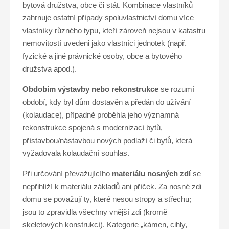
bytová družstva, obce či stát. Kombinace vlastníků
zahrnuje ostatní případy spoluvlastnictví domu více
vlastníky různého typu, kteří zároveň nejsou v katastru
nemovitostí uvedeni jako vlastníci jednotek (např.
fyzické a jiné právnické osoby, obce a bytového
družstva apod.).
Obdobím výstavby nebo rekonstrukce
se rozumí
období, kdy byl dům dostavěn a předán do užívání
(kolaudace), případně proběhla jeho významná
rekonstrukce spojená s modernizací bytů,
přístavbou/nástavbou nových podlaží či bytů, která
vyžadovala kolaudační souhlas.
Při určování převažujícího
materiálu nosných zdí
se
nepřihlíží k materiálu základů ani příček. Za nosné zdi
domu se považují ty, které nesou stropy a střechu;
jsou to zpravidla všechny vnější zdi (kromě
skeletových konstrukcí). Kategorie „kámen, cihly,