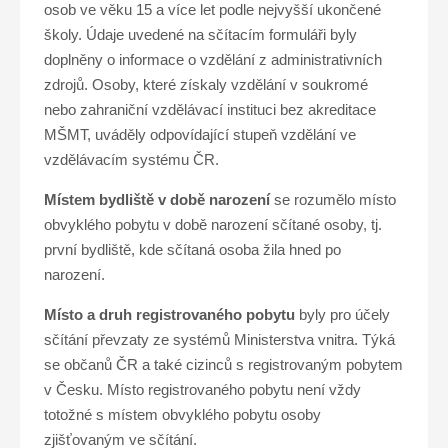
osob ve věku 15 a více let podle nejvyšší ukončené
školy. Údaje uvedené na sčítacím formuláři byly
doplněny o informace o vzdělání z administrativních
zdrojů. Osoby, které získaly vzdělání v soukromé
nebo zahraniční vzdělávací instituci bez akreditace
MŠMT, uváděly odpovídající stupeň vzdělání ve
vzdělávacím systému ČR.
Místem bydliště v době narození
se rozumělo místo
obvyklého pobytu v době narození sčítané osoby, tj.
první bydliště, kde sčítaná osoba žila hned po
narození.
Místo a druh registrovaného pobytu
byly pro účely
sčítání převzaty ze systémů Ministerstva vnitra. Týká
se občanů ČR a také cizinců s registrovaným pobytem
v Česku. Místo registrovaného pobytu není vždy
totožné s místem obvyklého pobytu osoby
zjišťovaným ve sčítání.