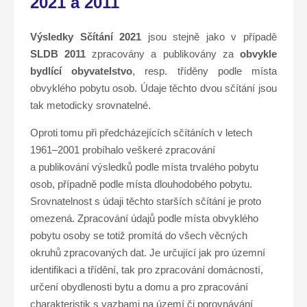
2021 a 2011
Výsledky Sčítání 2021
jsou stejně jako v případě
SLDB 2011
zpracovány a publikovány za
obvykle
bydlící obyvatelstvo
, resp. tříděny podle místa
obvyklého pobytu osob. Údaje těchto dvou sčítání jsou
tak metodicky srovnatelné.
Oproti tomu při předcházejících sčítáních v letech
1961–2001 probíhalo veškeré zpracování
a publikování výsledků podle místa trvalého pobytu
osob, případně podle místa dlouhodobého pobytu.
Srovnatelnost s údaji těchto starších sčítání je proto
omezená. Zpracování údajů podle místa obvyklého
pobytu osoby se totiž promítá do všech věcných
okruhů zpracovaných dat. Je určující jak pro územní
identifikaci a třídění, tak pro zpracování domácností,
určení obydlenosti bytu a domu a pro zpracování
charakteristik s vazbami na území či porovnávání