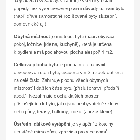
Jiný důvod užívání bytu
zahrnuje všechny ostatní
případy než výše uvedené právní důvody užívání bytu
(např. dříve samostatně rozlišované byty služební,
domovnické aj.)
Obytná místnost
je místnost bytu (např. obývací
pokoj, ložnice, jídelna, kuchyně), která je určena
k bydlení a má podlahovou plochu alespoň 4 m2.
Celková plocha bytu
je plocha měřená uvnitř
obvodových stěn bytu, uváděná v m2 a zaokrouhlená
na celé číslo. Zahrnuje plochu všech obytných
místností i dalších částí bytu (příslušenství, předsíň
apod.). Nezahrnuje plochu dalších prostor
příslušejících k bytu, jako jsou neobyvatelné sklepy
nebo půdy, terasy, balkóny, lodžie (ani zasklené).
Ústřední dálkové vytápění
je vytápění z kotelny
umístěné mimo dům, zpravidla pro více domů.