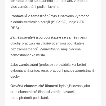
činnosti
podle současného zaměstnání, v případě
více zaměstnání podle hlavního.
Postavení v zaměstnání
bylo zjišťováno výhradně
z administrativních zdrojů (IS ČSSZ, údaje GFŘ,
RES).
Zaměstnavatelé
jsou podnikatelé se zaměstnanci.
Osoby pracující na vlastní účet
jsou podnikatelé
bez zaměstnanců.
Zaměstnanci
mají placená
zaměstnanecká místa.
Jako
zaměstnání
(profese) se uváděla konkrétní
vykonávaná práce, resp. pracovní pozice zaměstnané
osoby.
Odvětví ekonomické činnosti
bylo zjišťováno jako
druh ekonomické činnosti zaměstnavatele,
resp. předmět podnikání.